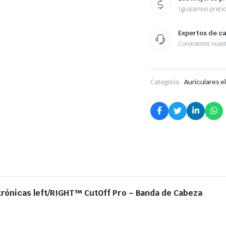
Igualamos preci
Expertos de c
Conocemos nuest
Categoría:
Auriculares e
ctrónicas left/RIGHT™ CutOff Pro – Banda de Cabeza