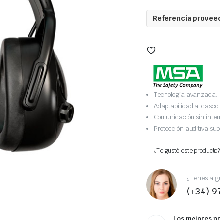
Referencia proveed
Tecnología avanzada.
Adaptabilidad al casco.
Comunicación sin inter
Protección auditiva sup
¿Te gustó este producto?
¿Tienes alg
(+34) 9
Los mejores p