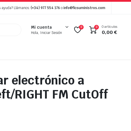
s ayuda? Llámanos:
(+34) 977 554 176
o
info@ficsuministros.com
0 artículos
Mi cuenta
0
0
0,00
€
Hola, Iniciar Sesión
ar electrónico a
eft/RIGHT FM CutOff