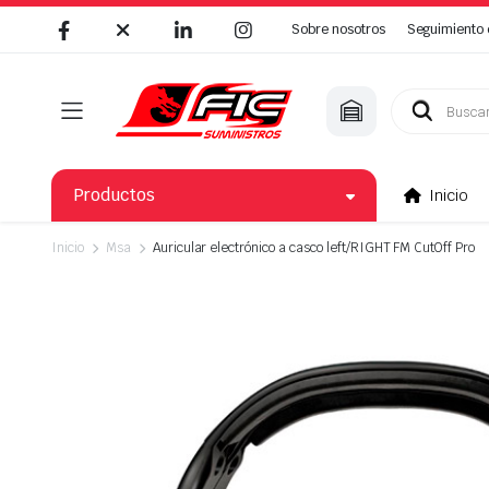
Sobre nosotros
Seguimiento 
Búsqueda
de
productos
Productos
Inicio
Inicio
Msa
Auricular electrónico a casco left/RIGHT FM CutOff Pro