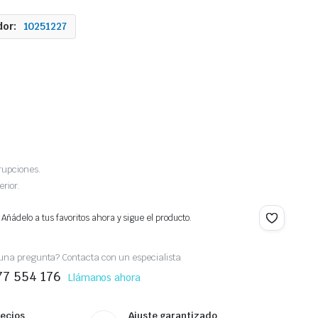
or:
10251227
rupciones.
erior.
 Añádelo a tus favoritos ahora y sigue el producto.
una pregunta? Contacta con un especialista
77 554 176
Llámanos ahora
recios
Ajuste garantizado