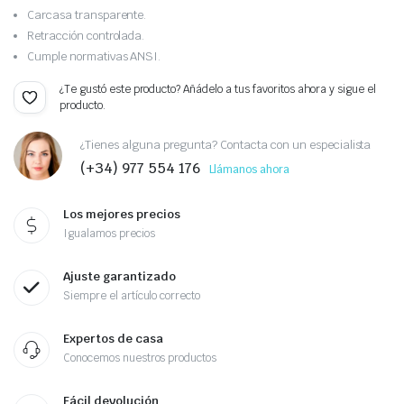
Carcasa transparente.
Retracción controlada.
Cumple normativas ANSI.
¿Te gustó este producto? Añádelo a tus favoritos ahora y sigue el
producto.
¿Tienes alguna pregunta? Contacta con un especialista
(+34) 977 554 176
Llámanos ahora
Los mejores precios
Igualamos precios
Ajuste garantizado
Siempre el artículo correcto
Expertos de casa
Conocemos nuestros productos
Fácil devolución