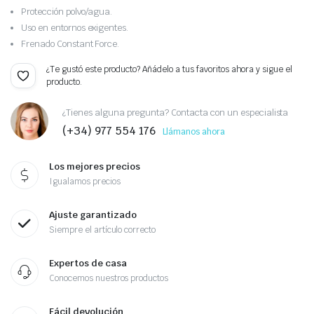
Protección polvo/agua.
Uso en entornos exigentes.
Frenado Constant Force.
¿Te gustó este producto? Añádelo a tus favoritos ahora y sigue el
producto.
¿Tienes alguna pregunta? Contacta con un especialista
(+34) 977 554 176
Llámanos ahora
Los mejores precios
Igualamos precios
Ajuste garantizado
Siempre el artículo correcto
Expertos de casa
Conocemos nuestros productos
Fácil devolución