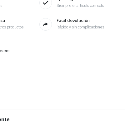
os
Siempre el artículo correcto
asa
Fácil devolución
ros productos
Rápido y sin complicaciones
ascos
ente