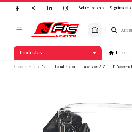
Sobre nosotros
Seguimiento 
Búsqueda
de
productos
Productos
Inicio
Inicio
Msa
Pantalla facial incolora para cascos V-Gard H1 Faceshi