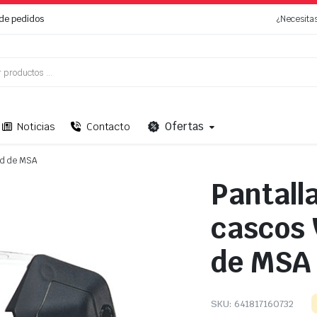
de pedidos
¿Necesita
Ofertas
Noticias
Contacto
eld de MSA
Pantalla
cascos 
de MSA
SKU:
641817160732