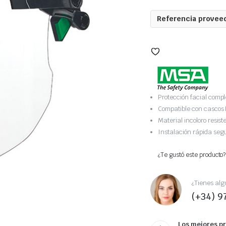
Referencia proveed
Protección facial compl
Compatible con cascos 
Material incoloro resist
Instalación rápida seg
¿Te gustó este producto?
¿Tienes alg
(+34) 9
Los mejores p