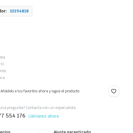
or:
10194818
eta.
H1.
ente.
ura.
 Añádelo a tus favoritos ahora y sigue el producto.
una pregunta? Contacta con un especialista
77 554 176
Llámanos ahora
recios
Ajuste garantizado