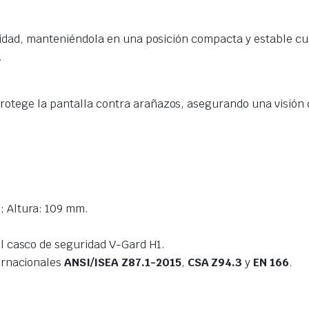
cilidad, manteniéndola en una posición compacta y estable cu
.
otege la pantalla contra arañazos, asegurando una visión c
 Altura: 109 mm.
l casco de seguridad V-Gard H1.
ernacionales
ANSI/ISEA Z87.1-2015
,
CSA Z94.3
y
EN 166
.