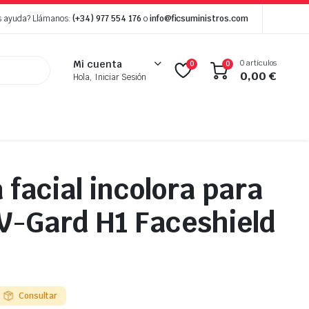
s ayuda? Llámanos:
(+34) 977 554 176
o
info@ficsuministros.com
0 artículos
Mi cuenta
0
0
0,00
€
Hola, Iniciar Sesión
 facial incolora para
V-Gard H1 Faceshield
Consultar