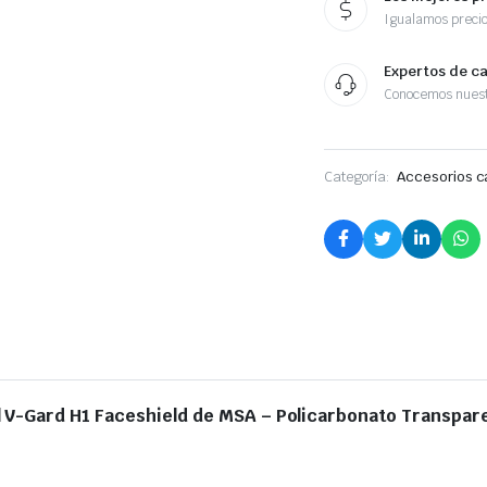
Igualamos preci
Expertos de c
Conocemos nuest
Categoría:
Accesorios c
al V-Gard H1 Faceshield de MSA – Policarbonato Transpar