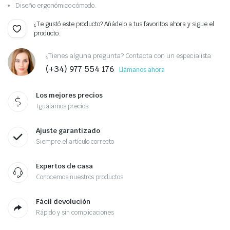
Diseño ergonómico cómodo.
¿Te gustó este producto? Añádelo a tus favoritos ahora y sigue el
producto.
¿Tienes alguna pregunta? Contacta con un especialista
(+34) 977 554 176
Llámanos ahora
Los mejores precios
Igualamos precios
Ajuste garantizado
Siempre el artículo correcto
Expertos de casa
Conocemos nuestros productos
Fácil devolución
Rápido y sin complicaciones