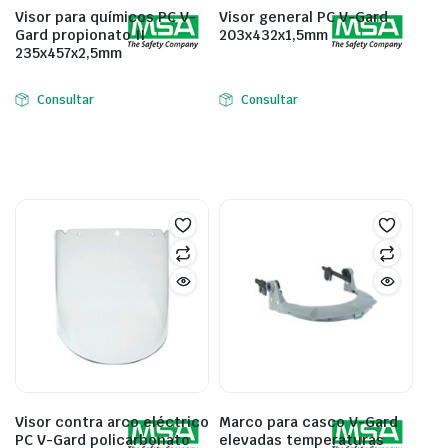
Visor para químicos PC V-
Visor general PC V-Gard
Gard propionato II
203x432x1,5mm
235x457x2,5mm
Consultar
Consultar
Visor contra arco eléctrico
Marco para casco V-Gard
PC V-Gard policarbonato
elevadas temperaturas