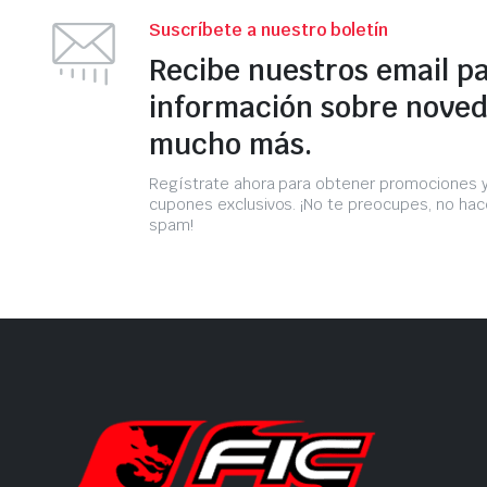
Suscríbete a nuestro boletín
Recibe nuestros email p
información sobre noved
mucho más.
Regístrate ahora para obtener promociones 
cupones exclusivos. ¡No te preocupes, no h
spam!