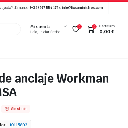
s ayuda? Llámanos:
(+34) 977 554 176
o
info@ficsuministros.com
0 artículos
Mi cuenta
0
0
0,00
€
Hola, Iniciar Sesión
 de anclaje Workman
MSA
Sin stock
or:
10115803