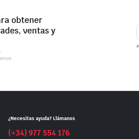
ara obtener
ades, ventas y
A
y
acemos
¿Necesitas ayuda? Llámanos
(+34) 977 554 176