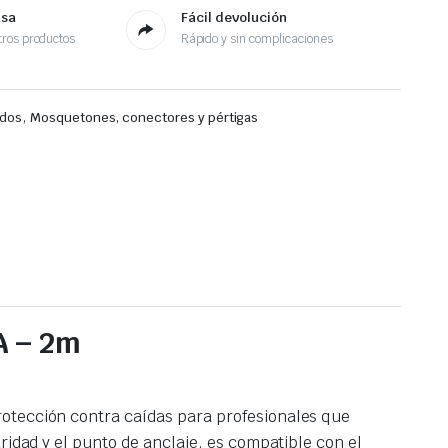
asa
Fácil devolución
ros productos
Rápido y sin complicaciones
,
ados
Mosquetones, conectores y pértigas
A – 2m
rotección contra caídas para profesionales que
ridad y el punto de anclaje, es compatible con el