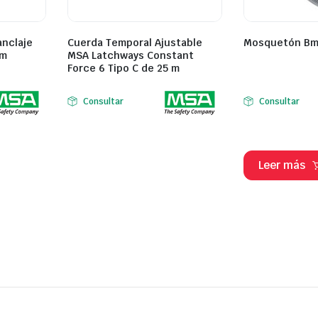
anclaje
Cuerda Temporal Ajustable
Mosquetón Bm’
5m
MSA Latchways Constant
Force 6 Tipo C de 25 m
Consultar
Consultar
Leer más