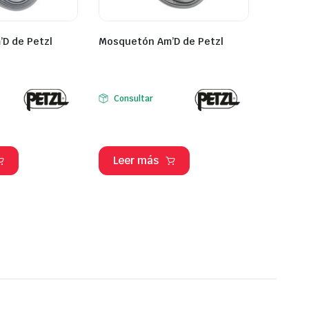
D de Petzl
Mosquetón Am’D de Petzl
Consultar
Leer más