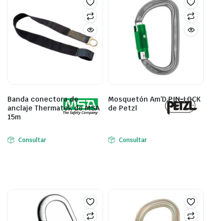
Banda conectora de
Mosquetón Am’D PIN-LOCK
anclaje Thermatek de MSA
de Petzl
15m
Consultar
Consultar