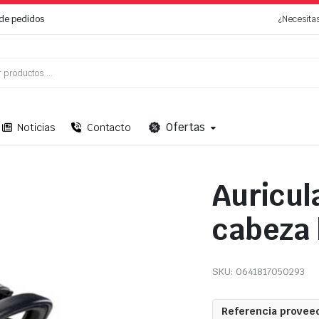
de pedidos
¿Necesita
Ofertas
Noticias
Contacto
Auricul
cabeza 
SKU:
0641817050293
Referencia proveed