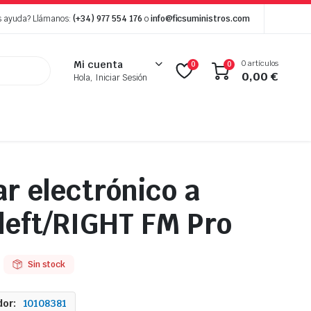
s ayuda? Llámanos:
(+34) 977 554 176
o
info@ficsuministros.com
0 artículos
Mi cuenta
0
0
0,00
€
Hola, Iniciar Sesión
ar electrónico a
left/RIGHT FM Pro
Sin stock
or:
10108381