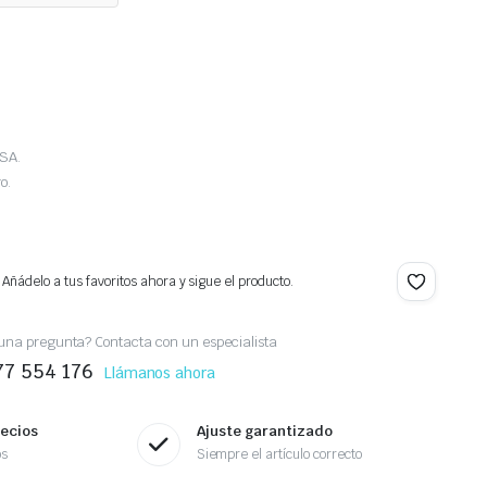
MSA.
o.
 Añádelo a tus favoritos ahora y sigue el producto.
una pregunta? Contacta con un especialista
77 554 176
Llámanos ahora
recios
Ajuste garantizado
os
Siempre el artículo correcto