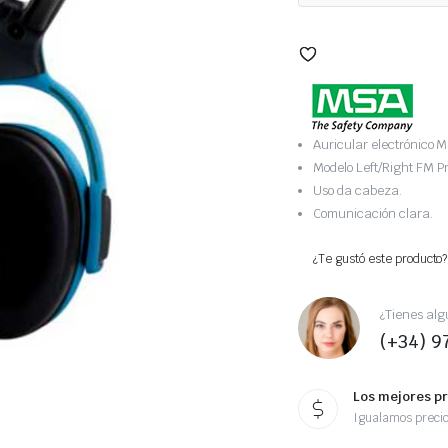
Auricular electrónico 
Modelo Left/Right FM Pr
Uso da cabeza.
Comunicación clara.
¿Te gustó este producto?
¿Tienes alg
(+34) 9
Los mejores p
Igualamos preci