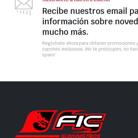
Recibe nuestros email p
información sobre noved
mucho más.
Regístrate ahora para obtener promociones 
cupones exclusivos. ¡No te preocupes, no h
spam!