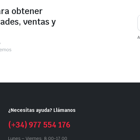
ara obtener
ades, ventas y
A
y
acemos
¿Necesitas ayuda? Llámanos
(+34) 977 554 176
Lunes – Viernes: 8:00-17:00