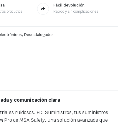
asa
Fácil devolución
ros productos
Rápido y sin complicaciones
,
electrónicos
Descatalogados
zada y comunicación clara
triales ruidosos. FIC Suministros, tus suministros
 FM Pro de MSA Safety, una solución avanzada que