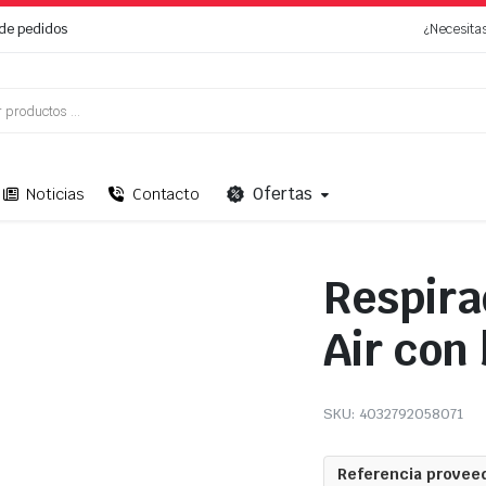
de pedidos
¿Necesita
Ofertas
Noticias
Contacto
Respira
Air con
SKU:
4032792058071
Referencia proveed