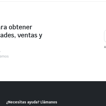
ara obtener
ades, ventas y
A
y
acemos
¿Necesitas ayuda? Llámanos