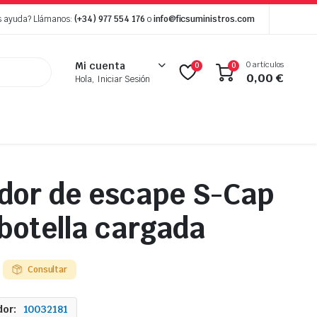
s ayuda? Llámanos:
(+34) 977 554 176
o
info@ficsuministros.com
0 artículos
Mi cuenta
0
0
0,00
€
Hola, Iniciar Sesión
dor de escape S-Cap
 botella cargada
Consultar
or:
10032181