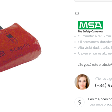
Suministro aire 15 minu
Cilindros metal durader
Alta visibilidad, uso fácil
Uso en entornos alto rie
¿Te gustó este producto?
¿Tienes alg
(+34) 9
Los mejores p
Igualamos preci