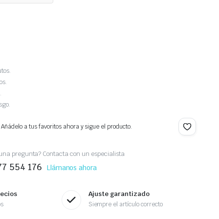
tos.
os.
.
sgo.
 Añádelo a tus favoritos ahora y sigue el producto.
una pregunta? Contacta con un especialista
77 554 176
Llámanos ahora
recios
Ajuste garantizado
os
Siempre el artículo correcto