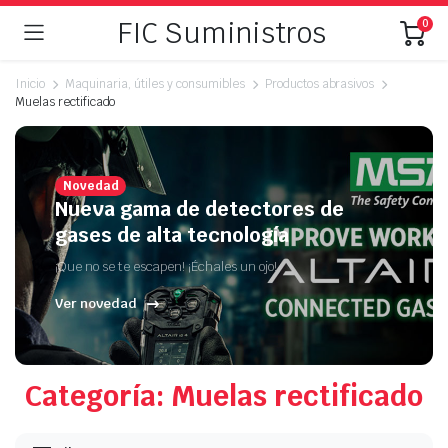
FIC Suministros
0
Inicio
Maquinaria, útiles y consumibles
Productos abrasivos
Muelas rectificado
Novedad
Nueva gama de detectores de
gases de alta tecnología
¡Que no se te escapen! ¡Échales un ojo!
Ver novedad
Categoría: Muelas rectificado