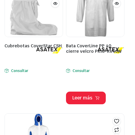
Cubrebotas CoverStar CSH
Bata CoverLine PP 40
cierre velcro PKIO-KV40W
Consultar
Consultar
Leer más