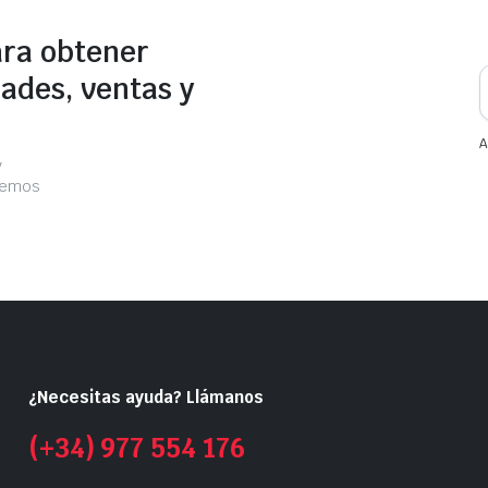
ara obtener
ades, ventas y
A
y
acemos
¿Necesitas ayuda? Llámanos
(+34) 977 554 176