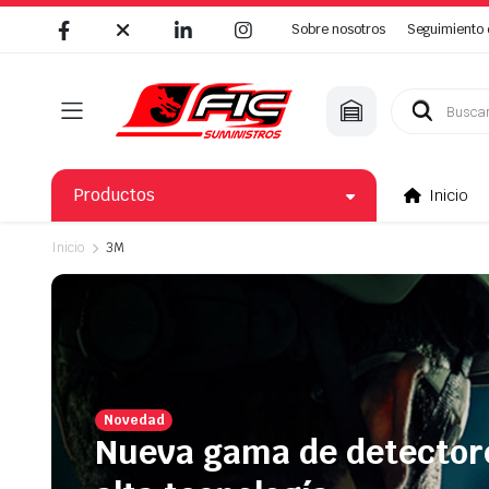
Sobre nosotros
Seguimiento 
Búsqueda
de
productos
Productos
Inicio
Inicio
3M
Novedad
Nueva gama de detector