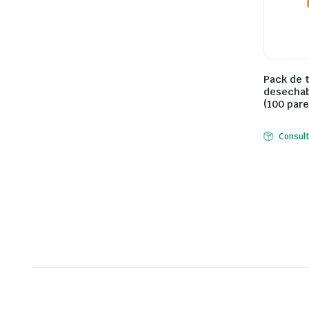
Pack de 
desechab
(100 pare
Consul