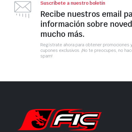
Suscríbete a nuestro boletín
Recibe nuestros email p
información sobre noved
mucho más.
Regístrate ahora para obtener promociones 
cupones exclusivos. ¡No te preocupes, no h
spam!