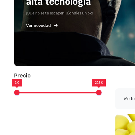
alta tecnología
¡Que no se te escapen! ¡Échales un ojo!
Ver novedad
Precio
1 €
225 €
Mostra