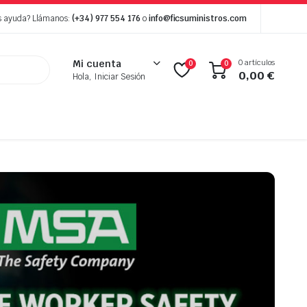
s ayuda? Llámanos:
(+34) 977 554 176
o
info@ficsuministros.com
0 artículos
Mi cuenta
0
0
0,00
€
Hola, Iniciar Sesión