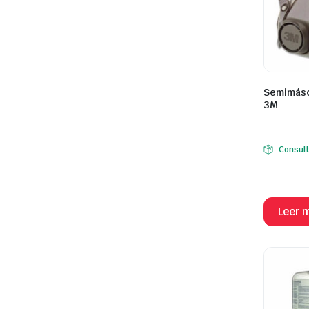
Semimásc
3M
Consul
Leer 