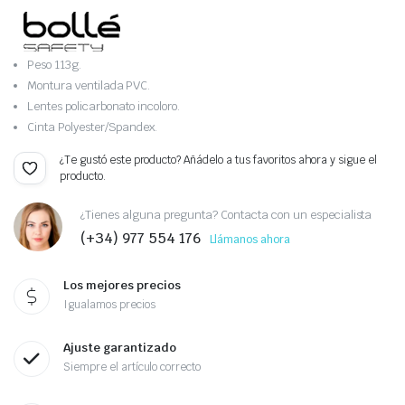
Peso 113g.
Montura ventilada PVC.
Lentes policarbonato incoloro.
Cinta Polyester/Spandex.
¿Te gustó este producto? Añádelo a tus favoritos ahora y sigue el
producto.
¿Tienes alguna pregunta? Contacta con un especialista
(+34) 977 554 176
Llámanos ahora
Los mejores precios
Igualamos precios
Ajuste garantizado
Siempre el artículo correcto