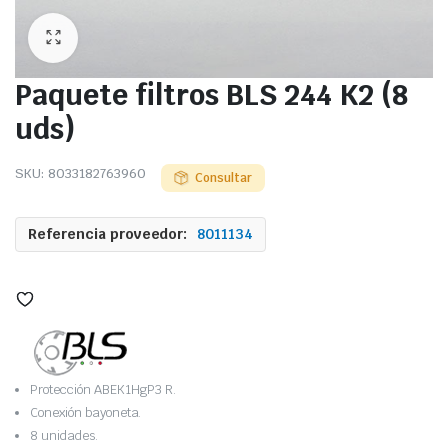
Paquete filtros BLS 244 K2 (8
uds)
SKU:
8033182763960
Consultar
Referencia proveedor:
8011134
Protección ABEK1HgP3 R.
Conexión bayoneta.
8 unidades.