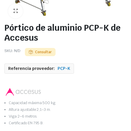
Pórtico de aluminio PCP-K de
Accesus
SKU:
N/D
Consultar
Referencia proveedor:
PCP-K
Capacidad máxima 500 kg.
Altura ajustable 2,1–3 m.
Viga 2–6 metros.
Certificado EN 795 B.