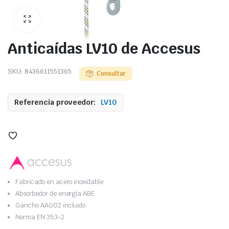
Anticaídas LV10 de Accesus
SKU:
8436611551365
Consultar
Referencia proveedor:
LV10
Fabricado en acero inoxidable.
Absorbedor de energía ABE.
Gancho AA002 incluido.
Norma EN 353-2.