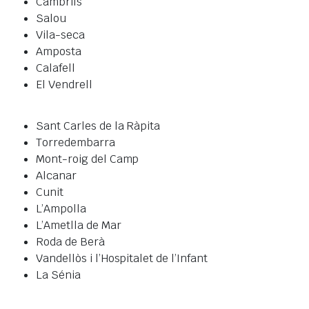
Cambrils
Salou
Vila-seca
Amposta
Calafell
El Vendrell
Sant Carles de la Ràpita
Torredembarra
Mont-roig del Camp
Alcanar
Cunit
L’Ampolla
L’Ametlla de Mar
Roda de Berà
Vandellòs i l’Hospitalet de l’Infant
La Sénia