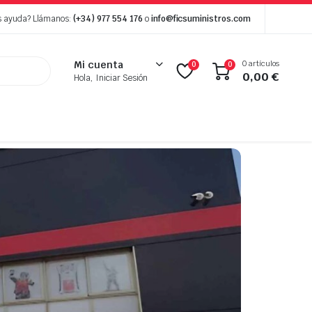
s ayuda? Llámanos:
(+34) 977 554 176
o
info@ficsuministros.com
0 artículos
Mi cuenta
0
0
0,00
€
Hola, Iniciar Sesión