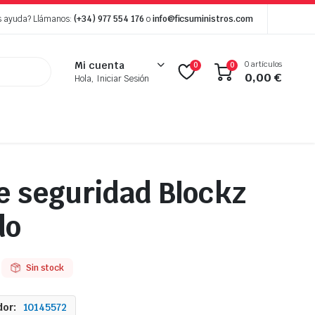
s ayuda? Llámanos:
(+34) 977 554 176
o
info@ficsuministros.com
0 artículos
Mi cuenta
0
0
0,00
€
Hola, Iniciar Sesión
e seguridad Blockz
do
Sin stock
or:
10145572