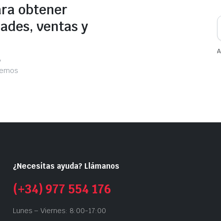
ara obtener
ades, ventas y
A
y
acemos
¿Necesitas ayuda? Llámanos
(+34) 977 554 176
Lunes – Viernes: 8:00-17:00