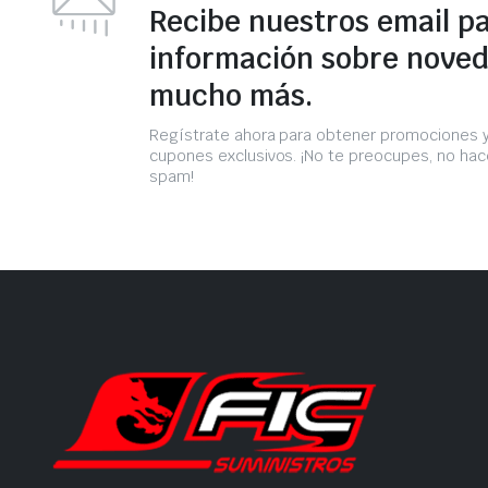
Recibe nuestros email p
información sobre noved
mucho más.
Regístrate ahora para obtener promociones 
cupones exclusivos. ¡No te preocupes, no h
spam!