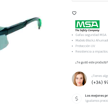
Gafas seguridad MSA.
Modelo Blockz Ahumad
Protección UV.
Resistencia a impactos
¿Te gustó este producto?
¿Tienes alg
(+34) 9
Los mejores p
Igualamos preci