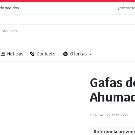
de pedidos
¿Necesita
Ofertas
Noticias
Contacto
Gafas d
Ahuma
SKU:
4032792358591
Referencia proveed