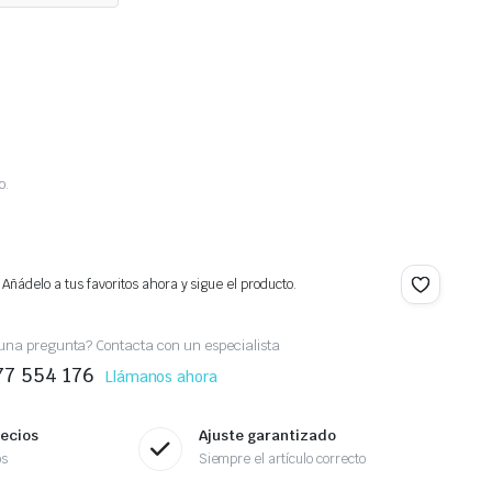
o.
.
 Añádelo a tus favoritos ahora y sigue el producto.
una pregunta? Contacta con un especialista
77 554 176
Llámanos ahora
recios
Ajuste garantizado
os
Siempre el artículo correcto