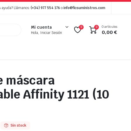
s ayuda? Llámanos:
(+34) 977 554 176
o
info@ficsuministros.com
0 artículos
Mi cuenta
0
0
0,00
€
Hola, Iniciar Sesión
e máscara
le Affinity 1121 (10
Sin stock