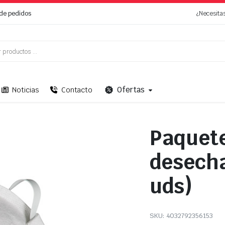
de pedidos
¿Necesita
Ofertas
Noticias
Contacto
Paquet
desechab
uds)
SKU:
4032792356153