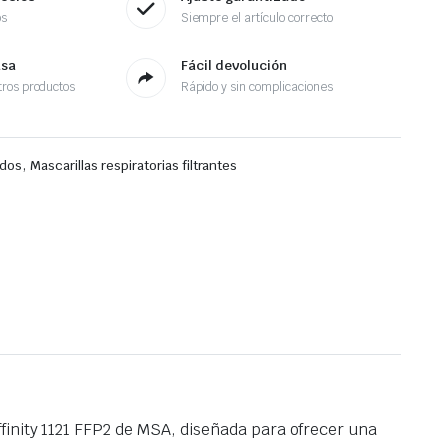
os
Siempre el artículo correcto
asa
Fácil devolución
ros productos
Rápido y sin complicaciones
,
ados
Mascarillas respiratorias filtrantes
finity 1121 FFP2 de MSA, diseñada para ofrecer una