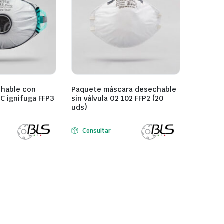
hable con
Paquete máscara desechable
2C ignifuga FFP3
sin válvula O2 102 FFP2 (20
uds)
Consultar