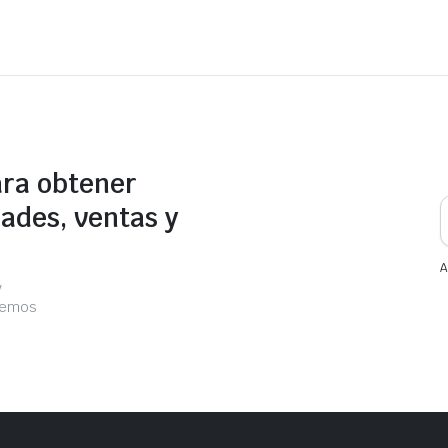
ara obtener
ades, ventas y
A
y
acemos