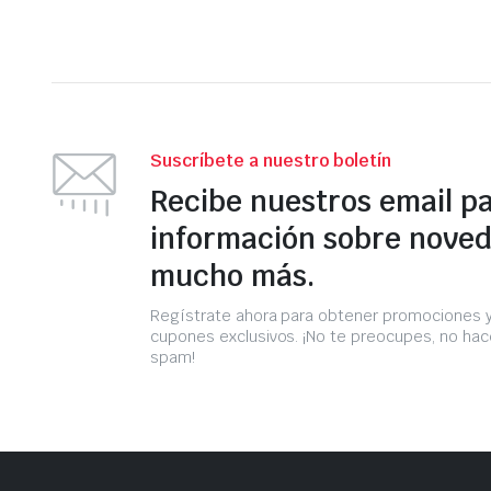
Suscríbete a nuestro boletín
Recibe nuestros email p
información sobre noved
mucho más.
Regístrate ahora para obtener promociones 
cupones exclusivos. ¡No te preocupes, no h
spam!