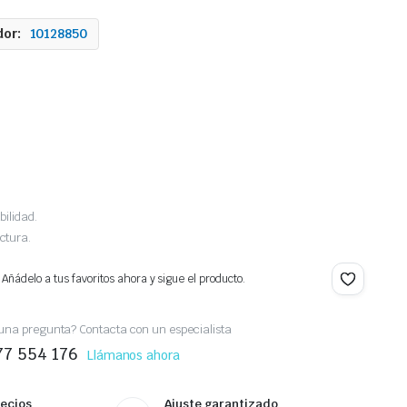
or:
10128850
bilidad.
ctura.
 Añádelo a tus favoritos ahora y sigue el producto.
una pregunta? Contacta con un especialista
77 554 176
Llámanos ahora
recios
Ajuste garantizado