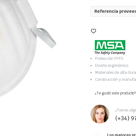
Referencia proveed
Protección FFP2.
Diseño ergonómico.
Materiales de alta dura
Construcción y manufa
¿Te gustó este producto?
¿Tienes alg
(+34) 9
Los mejores p