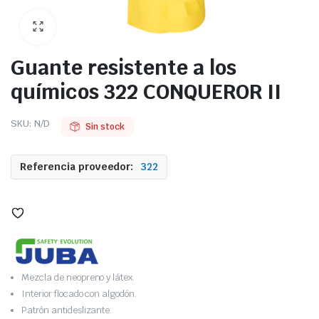
Guante resistente a los
químicos 322 CONQUEROR II
SKU:
N/D
Sin stock
Referencia proveedor:
322
Mezcla de neopreno y látex.
Interior flocado con algodón.
Patrón antideslizante.